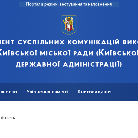
Портал в режимі тестування та наповнення
ент суспільних комунікацій ви
иївської міської ради (Київсько
державної адміністрації)
ільство
Увічнення пам'яті
Книговидання
Сили оборони України
вітність