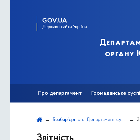
GOV.UA
Державні сайти України
Департам
органу К
Про департамент
Громадянське сусп
Інформаційно-комунікативні кампанії
Безбар’єрність. Департамент суспільних комунікацій
З
Звітність