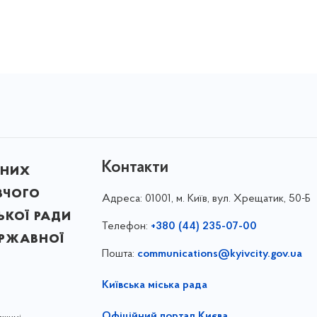
Контакти
ьних
вчого
Адреса:
01001, м. Київ, вул. Хрещатик, 50-Б
ької ради
Телефон:
+380 (44) 235-07-00
ержавної
Пошта:
communications@kyivcity.gov.ua
Київська міська рада
Офіційний портал Києва