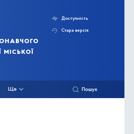
Доступність
Стара версія
конавчого
ї міської
Ще
Пошук