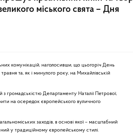
еликого міського свята – Дня
ьних комунікацій, наголосивши, що цьогоріч День
 травня та, як і минулого року, на Михайлівській
й з громадськістю Департаменту Наталії Петрової,
рити на осередок європейського вуличного
агальноміських заходів, в основі якої – масштабний
ований у традиційному європейському стилі.