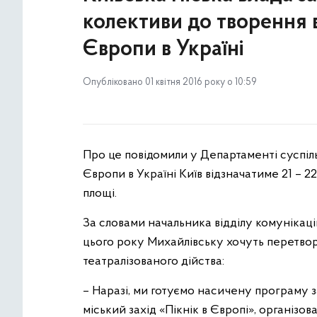
колективи до творення в
Європи в Україні
Опубліковано 01 квітня 2016 року о 10:59
Про це повідомили у Департаменті суспіл
Європи в Україні Київ відзначатиме 21 – 22
площі.
За словами начальника відділу комунікаці
цього року Михайлівську хочуть перетво
театралізованого дійства:
– Наразі, ми готуємо насичену програму з
міський захід «Пікнік в Європі», організ