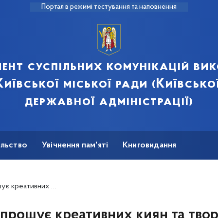
Портал в режимі тестування та наповнення
ент суспільних комунікацій ви
иївської міської ради (Київсько
державної адміністрації)
ільство
Увічнення пам'яті
Книговидання
Сили оборони України
ликого міського свята – Дня Європи в Україні
апрошує креативних киян та твор