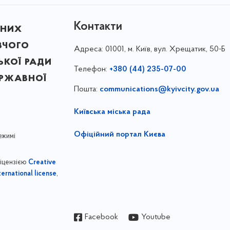
Контакти
ьних
вчого
Адреса:
01001, м. Київ, вул. Хрещатик, 50-Б
ької ради
Телефон:
+380 (44) 235-07-00
ержавної
Пошта:
communications@kyivcity.gov.ua
Київська міська рада
Офіційний портал Києва
ежимі
ліцензією
Creative
,
ernational license
Facebook
Youtube