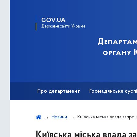
GOV.UA
Державні сайти України
Департам
органу К
Про департамент
Громадянське сусп
Інформаційно-комунікативні кампанії
Новини
Київська міська влада запрошує креативних киян та творчі колективи до творення ве
Київська міська влада з