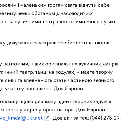
рослим і маленьким гостям свята відчути себе
 невимушеній обстановці, насолодитися
ю та вуличними театралізованими міні-шоу, які
ку долучаються яскраві особистості та творчі
у пантоміми, інших оригінальних вуличних жанрів
вуличний театр, танці на ходулях) – маєте творчу
те сили та впевненість стати частиною великого
до участі у проведенні Дня Європи.
опозиції щодо реалізації ідей і творчих задумів
лектронну адресу організаторів Дня Європи –
vp_kmda@ukr.net
. Довідки за тел.: (044) 278-29-