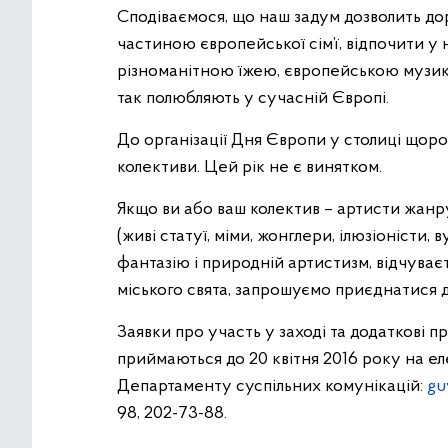
Сподіваємося, що наш задум дозволить до
частиною європейської сім’ї, відпочити у
різноманітною їжею, європейською музико
так полюбляють у сучасній Європі.
До організації Дня Європи у столиці щоро
колективи. Цей рік не є винятком.
Якщо ви або ваш колектив – артисти жанр
(живі статуї, міми, жонглери, ілюзіоністи, 
фантазію і природній артистизм, відчуває
міського свята, запрошуємо приєднатися 
Заявки про участь у заході та додаткові пр
приймаються до 20 квітня 2016 року на е
Департаменту суспільних комунікацій:
gu
98, 202-73-88.