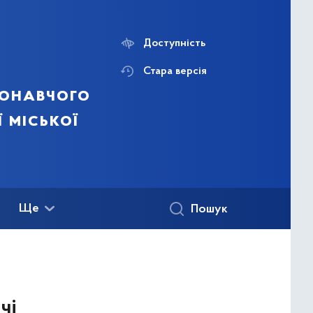
Доступність
Стара версія
конавчого
ї міської
Ще
Пошук
чі