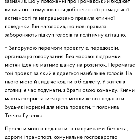
зазначив, що у положенні про Громадський бюджет
виписано стимулювання доброчесної громадської
активності та напрацьовано правила етичної
поведінки. Він наголосив, що нові правила
забороняють підкуп голосів та політичну агітацію.
‒ Запорукою перемоги проекту є, передовсім,
організація голосування. Без масової підтримки
містян ідея не матиме шансу на розвиток. Перемагає
той проект, за який віддається найбільше голосів. На
нього місто й виділяє кошти із бюджету. У жителів
столиці є час подумати, зібрати свою команду. Кияни
мають скористатися цією можливістю і подавати
будь-які корисні для міста проекти, ‒ пояснила
Тетяна Гузенко.
Проекти можна подавати за напрямками: безпека,
дороги і транспорт, комунальне господарство,